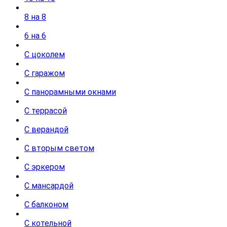
8 на 8
6 на 6
С цоколем
С гаражом
С панорамными окнами
С террасой
С верандой
С вторым светом
С эркером
С мансардой
С балконом
С котельной