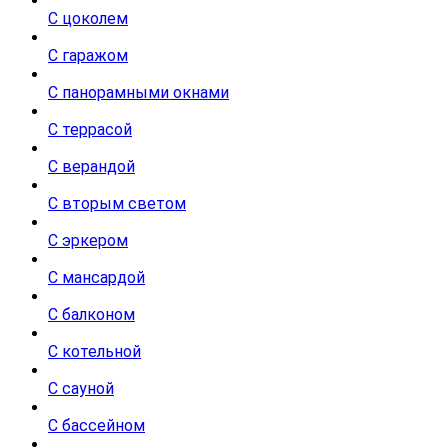
С цоколем
С гаражом
С панорамными окнами
С террасой
С верандой
С вторым светом
С эркером
С мансардой
С балконом
С котельной
С сауной
С бассейном