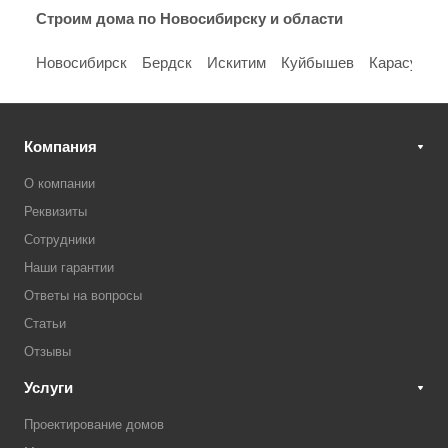
Строим дома по Новосибирску и области
Новосибирск
Бердск
Искитим
Куйбышев
Карасук
Т
Компания
О компании
Реквизиты
Сотрудники
Наши гарантии
Ответы на вопросы
Статьи
Отзывы
Услуги
Проектирование домов