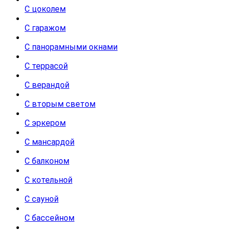
С цоколем
С гаражом
С панорамными окнами
С террасой
С верандой
С вторым светом
С эркером
С мансардой
С балконом
С котельной
С сауной
С бассейном