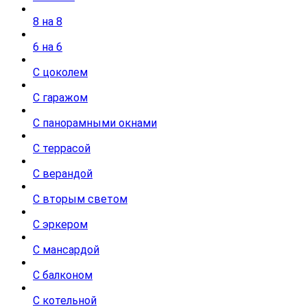
8 на 8
6 на 6
С цоколем
С гаражом
С панорамными окнами
С террасой
С верандой
С вторым светом
С эркером
С мансардой
С балконом
С котельной