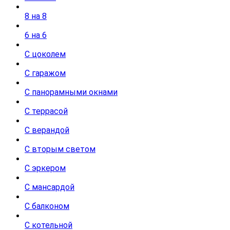
8 на 8
6 на 6
С цоколем
С гаражом
С панорамными окнами
С террасой
С верандой
С вторым светом
С эркером
С мансардой
С балконом
С котельной