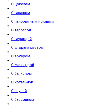
С цоколем
С гаражом
С панорамными окнами
С террасой
С верандой
С вторым светом
С эркером
С мансардой
С балконом
С котельной
С сауной
С бассейном